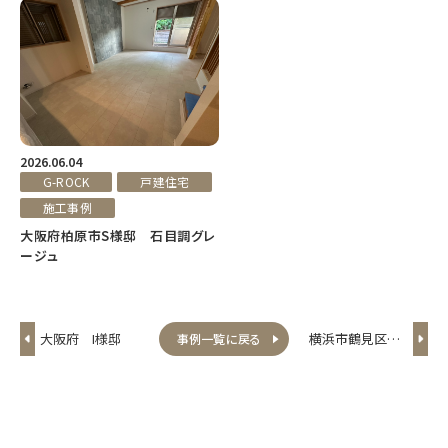
2026.06.04
G-ROCK
戸建住宅
施工事例
大阪府柏原市S様邸 石目調グレ
ージュ
大阪府 I様邸
横浜市鶴見区の
事例一覧に戻る
新築案件
GROCKオーク・ダ