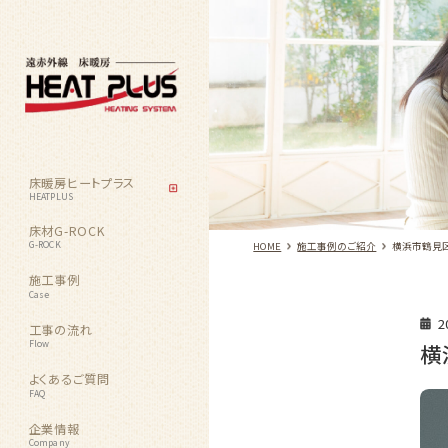
床暖房ヒートプラス
HEATPLUS
床材G-ROCK
G-ROCK
HOME
施工事例のご紹介
横浜市鶴見
施工事例
Case
2
工事の流れ
Flow
横
よくあるご質問
FAQ
企業情報
Company